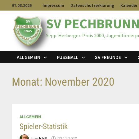
07.08.2026
Impressum
Datenschutzerklärung
Kalender
SV PECHBRUNN
Sepp-Herberger-Preis 2000, Jugendförderpr
ALLGEMEIN
FUSSBALL
SV FREUNDE
Monat:
November 2020
ALLGEMEIN
Spieler-Statistik
von
HMS
22.11.2020