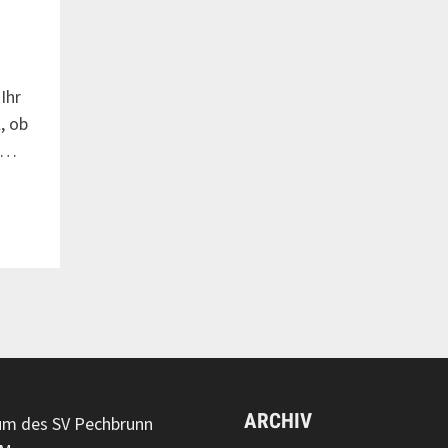
Ihr
, ob
r …
ARCHIV