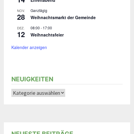
s
Ehrenabend
t
i
Ganztägig
i
NOV.
28
Weihnachtsmarkt der Gemeinde
o
c
08:00
-
17:00
DEZ.
n
12
h
Weihnachtsfeier
t
Kalender anzeigen
e
n
NEUIGKEITEN
,
N
a
v
i
NEUESTE BEITRÄGE