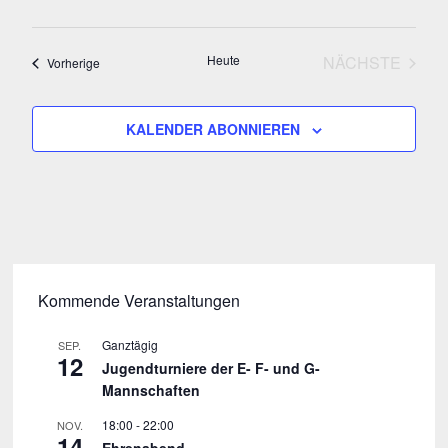
i
n
c
Heute
NÄCHSTE
Veranstaltungen
Vorherige
S
VERANSTA
h
u
t
KALENDER ABONNIEREN
c
e
h
n
e
-
N
u
a
n
Kommende Veranstaltungen
v
d
Ganztägig
SEP.
i
12
Jugendturniere der E- F- und G-
A
g
Mannschaften
n
a
18:00
-
22:00
NOV.
14