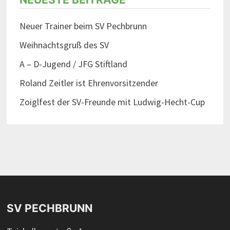
g
a
Neuer Trainer beim SV Pechbrunn
t
Weihnachtsgruß des SV
i
A – D-Jugend / JFG Stiftland
o
Roland Zeitler ist Ehrenvorsitzender
n
Zoiglfest der SV-Freunde mit Ludwig-Hecht-Cup
SV PECHBRUNN