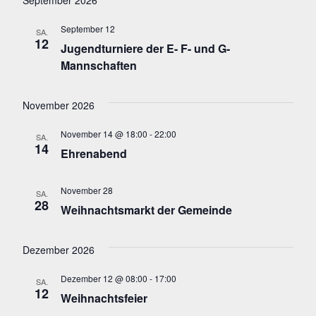
September 2026
a
H
r
T
r
E
t
E
a
September 12
SA.
a
12
u
Jugendturniere der E- F- und G-
n
Mannschaften
n
m
s
w
s
t
November 2026
ä
t
a
h
November 14 @ 18:00
-
22:00
SA.
l
14
a
l
Ehrenabend
t
e
l
November 28
u
n
SA.
t
28
Weihnachtsmarkt der Gemeinde
n
.
u
g
Dezember 2026
n
A
Dezember 12 @ 08:00
-
17:00
g
SA.
n
12
Weihnachtsfeier
e
s