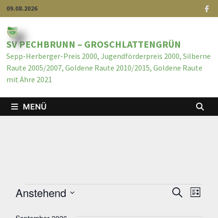
09.08.2026
SV PECHBRUNN – GROSCHLATTENGRÜN
Sepp-Herberger-Preis 2000, Jugendförderpreis 2000, Silberne
Raute 2005/2007, Goldene Raute 2010/2015, Goldene Raute
mit Ähre 2021
MENÜ
Anstehend
V
V
S
L
U
e
D
I
e
C
S